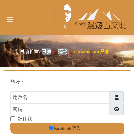
你目前位置:
直播
購物
christai.com 產品
您好，
用戶名
密碼
顯示密碼
記住我
Facebook 登入