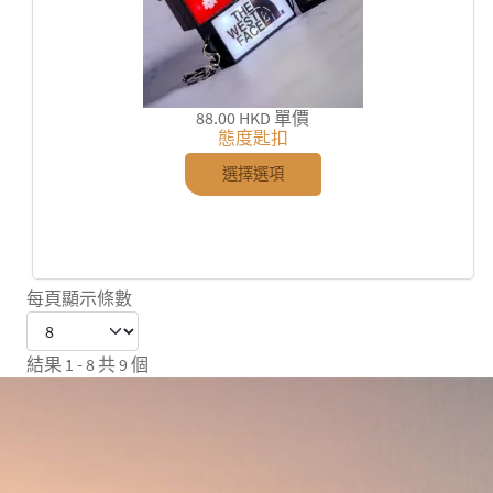
88.00 HKD
單價
態度匙扣
選擇選項
每頁顯示條數
結果 1 - 8 共 9 個