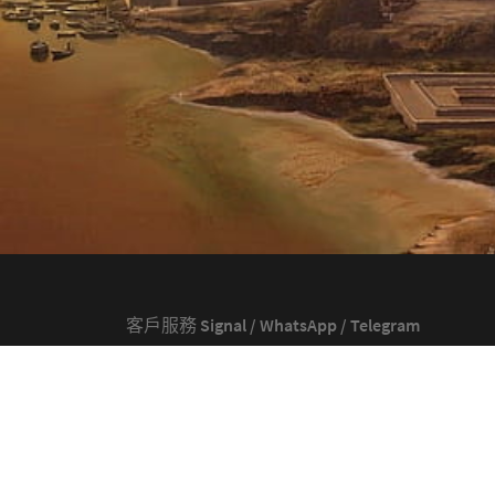
客戶服務 Signal / WhatsApp / Telegram
+852 6894 1567
+852 6894 1567
chris@christai.com