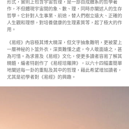
形式，實則上包含宇宙哲理，是一部自成體系的哲學著
作，不但體現宇宙間的象、數、理，同時亦闡述人的生存
哲學。它針對人生事業、前途，替人們樹立遠大、正確的
人生觀和理想，對培養健康的生理素質等，起了極大的作
用。
《易經》內容極其博大精深，但文字抽象難明，更被蒙上
一層神秘的卜筮外衣，深奧難懂之處，今人敬面遠之，甚
為可惜。為求普及《易經》文化，使更多讀者容易了解其
精髓，編者特創作了《易經培羅牌》，以六十四幅畫簡單
地闡述每一卦的重點及其中的哲理，藉此希望增加讀者，
尤其是初學者對《易經》的興趣。