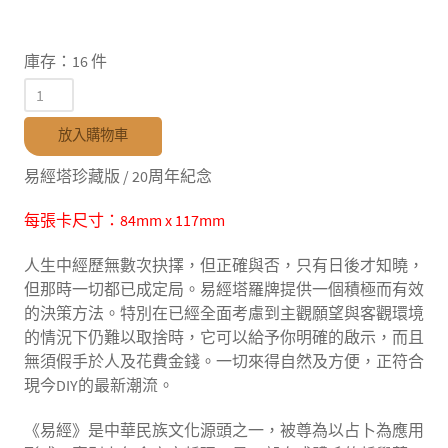
庫存：16 件
放入購物車
易經塔珍藏版 / 20周年紀念
每張卡尺寸：84mm x 117mm
人生中經歷無數次抉擇，但正確與否，只有日後才知曉，
但那時一切都已成定局。易經塔羅牌提供一個積極而有效
的決策方法。特別在已經全面考慮到主觀願望與客觀環境
的情況下仍難以取捨時，它可以給予你明確的啟示，而且
無須假手於人及花費金錢。一切來得自然及方便，正符合
現今DIY的最新潮流。
《易經》是中華民族文化源頭之一，被尊為以占卜為應用