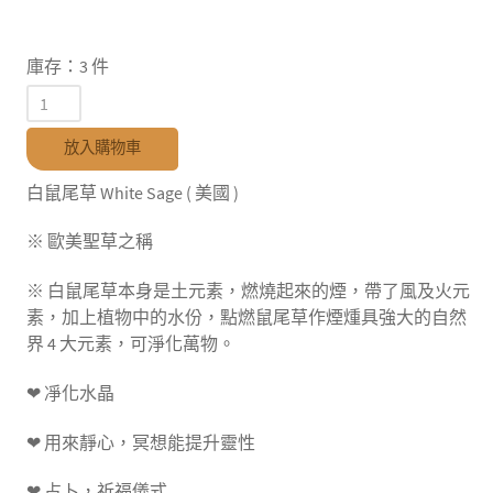
庫存：3 件
放入購物車
白鼠尾草 White Sage ( 美國 )
※ 歐美聖草之稱
※ 白鼠尾草本身是土元素，燃燒起來的煙，帶了風及火元
素，加上植物中的水份，點燃鼠尾草作煙煄具強大的自然
界 4 大元素，可淨化萬物。
❤ 凈化水晶
❤ 用來靜心，冥想能提升靈性
❤ 占卜，祈福儀式