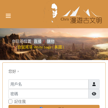
你目前位置:
直播
購物
白鼠尾草 White Sage ( 美國 )
您好，
用戶名
密碼
顯示密碼
記住我