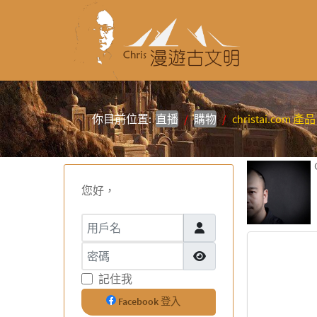
你目前位置:
直播
購物
christai.com 產品
您好，
用戶名
密碼
顯示密碼
記住我
Facebook 登入