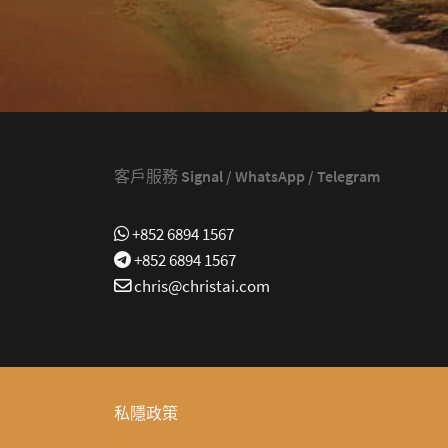
客戶服務 Signal / WhatsApp / Telegram
+852 6894 1567
+852 6894 1567
chris@christai.com
私隱政策