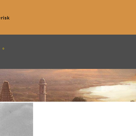
erisk
」。