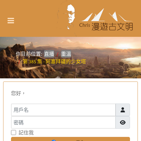
你目前位置:
直播
重溫
第 385 集 - 阿塞拜疆的少女塔
您好，
用戶名
密碼
顯示密碼
記住我