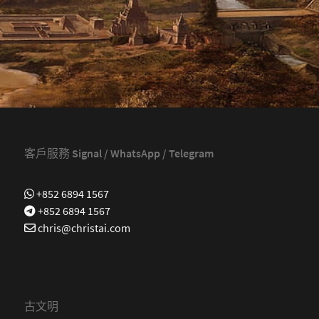
客戶服務 Signal / WhatsApp / Telegram
+852 6894 1567
+852 6894 1567
chris@christai.com
古文明