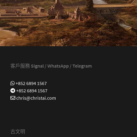
客戶服務 Signal / WhatsApp / Telegram
+852 6894 1567
+852 6894 1567
chris@christai.com
古文明