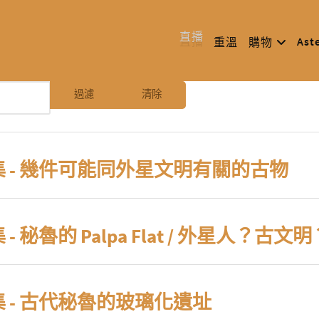
直播
Ast
重溫
購物
過濾
清除
8 集 - 幾件可能同外星文明有關的古物
集 - 秘魯的 Palpa Flat / 外星人？古文
2 集 - 古代秘魯的玻璃化遺址