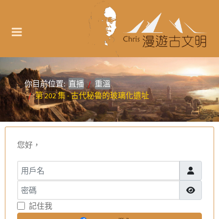
你目前位置:
直播
重溫
第 202 集 - 古代秘魯的玻璃化遺址
您好，
用戶名
密碼
顯示密碼
記住我