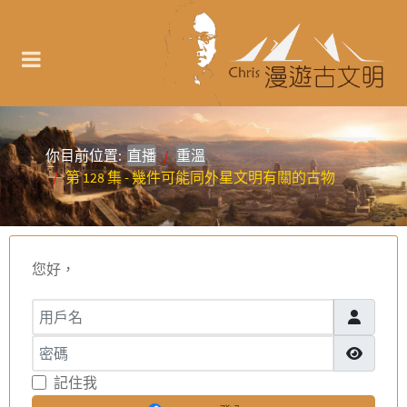
你目前位置:
直播
重溫
第 128 集 - 幾件可能同外星文明有關的古物
您好，
用戶名
密碼
顯示密碼
記住我