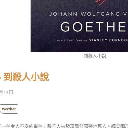
到殺人小說
集 - 到殺人小說
9月14日
Werther
了一件令人不安的事件：數千人被發現毫無預警地死去。調查顯