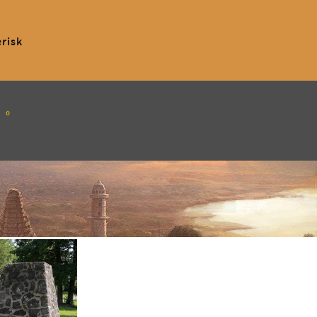
erisk
」。