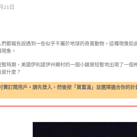
9月21日
人們都報告說遇到一些似乎不屬於地球的奇異動物。這種現像如
種現象。
段短暫時期，美國伊利諾伊州鄉村的一個小鎮曾短暫地出現了一個
竟是什麼？
付費訂閱用戶。請先登入，然後按「買重溫」並選擇適合你的計