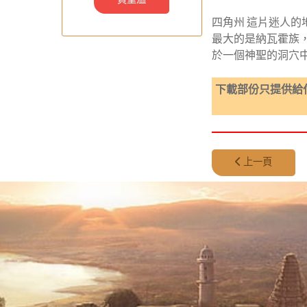
四角州 這片迷人
最大的是納瓦霍族
於一個神聖的洞穴
下載部份只提供給
上一篇文章: 第 378
上一頁