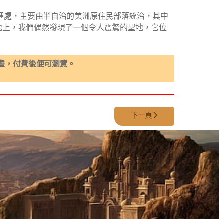
匯處，主要由半自治的美洲原住民部落統治，其中
地上，我們偶然發現了一個令人震驚的聖地，它位
畫，付費後便可瀏覽。
下一篇文章: 第 376 集 - 叉
下一頁