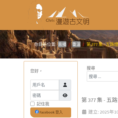
你目前位置:
直播
重溫
第 377 集 - 五路燈 / 
搜尋
您好，
用戶名
密碼
顯示密碼
第 377 集 - 五路燈
記住我
建立: 2025年
Facebook 登入