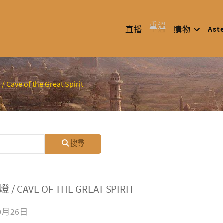
重溫
Ast
直播
購物
Cave of the Great Spirit
搜尋
 / CAVE OF THE GREAT SPIRIT
10月26日