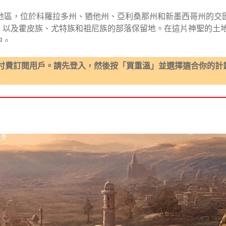
的地區，位於科羅拉多州、猶他州、亞利桑那州和新墨西哥州的交
，以及霍皮族、尤特族和祖尼族的部落保留地。在這片神聖的土
中。
付費訂閱用戶。請先登入，然後按「買重溫」並選擇適合你的計
 集 - 3 件開不到 File 的案件