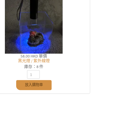
58.00 HKD
單價
黑光燈 / 紫外線燈
庫存：8 件
放入購物車