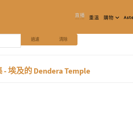
直播
Ast
重溫
購物
過濾
清除
集 - 埃及的 Dendera Temple