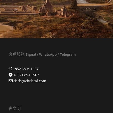
客戶服務 Signal / WhatsApp / Telegram
+852 6894 1567
+852 6894 1567
chris@christai.com
古文明