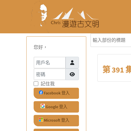
輸入部份的標題
您好，
用戶名
第 391 集
密碼
顯示密碼
記住我
Facebook 登入
Google 登入
Microsoft 登入