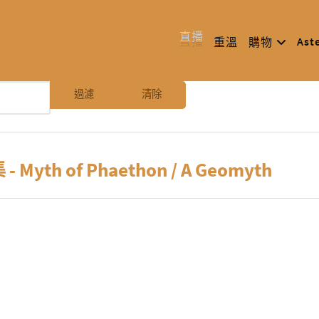
直播
Ast
重溫
購物
過濾
清除
 - Myth of Phaethon / A Geomyth