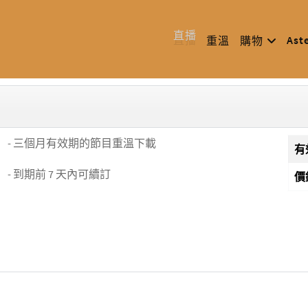
直播
Ast
重溫
購物
- 三個月有效期的節目重溫下載
有
- 到期前 7 天內可續訂
價