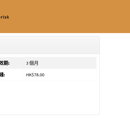
erisk
效期:
3 個月
錢:
HK$78.00