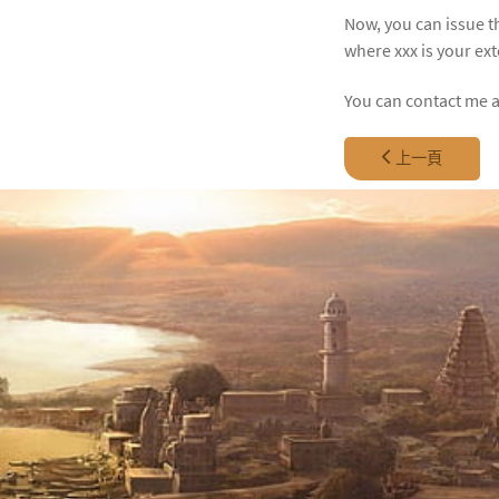
Now, you can issue th
where xxx is your ex
You can contact me a
上一篇文章: 04 - Fixi
上一頁