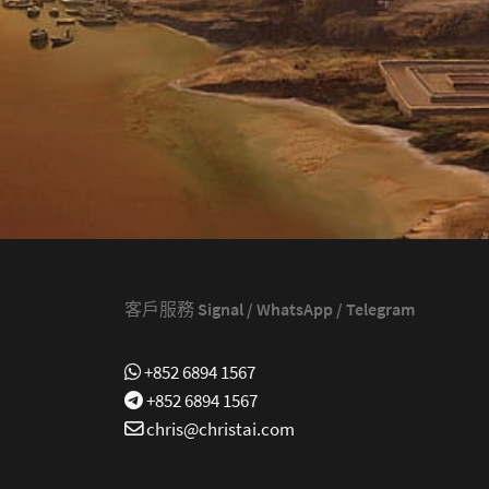
客戶服務 Signal / WhatsApp / Telegram
+852 6894 1567
+852 6894 1567
chris@christai.com