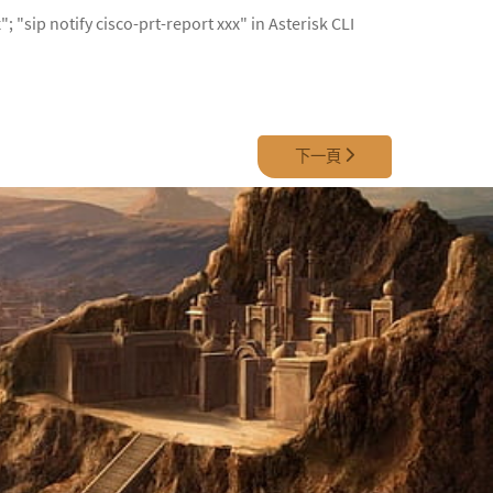
; "sip notify cisco-prt-report xxx" in Asterisk CLI
下一篇文章: 02 - Setting CHAN_SI
下一頁