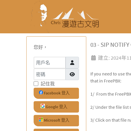
03 - SIP NOTI
您好，
建立: 2024年
用戶名
密碼
If you need to use th
顯示密碼
that in FreePBX:
記住我
Facebook 登入
1/ From the FreePBX 
2/ Under the file lis
Google 登入
3/ Click on that file
Microsoft 登入