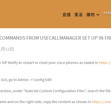
Ast
直播
重溫
購物
FY COMMANDS FROM USECALLMANAGER SET UP IN FR
11月12日
e SIP Notify to restart or reset your cisco phones as stated in
https:/
GUI, go to Admin -> Config Edit
t section, under "Asterisk Custom Configuration Files", search the fi
 name and on the right side, copy the content as shown in
https://use