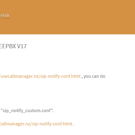
erisk
EEPBX V17
/usecallmanager.nz/sip-notify-conf.html
, you can do
le "sip_notify_custom.conf".
callmanager.nz/sip-notify-conf.html
.