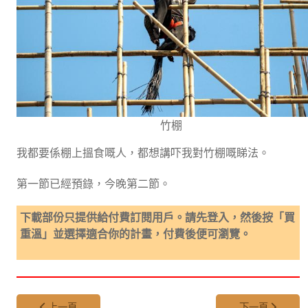
竹棚
我都要係棚上搵食嘅人，都想講吓我對竹棚嘅睇法。
第一節已經預錄，今晚第二節。
下載部份只提供給付費訂閱用戶。請先登入，然後按「買
重溫」並選擇適合你的計畫，付費後便可瀏覽。
上一篇文章: 第 382 集 - Pembrey Forest 的二三事
下一篇文章: 第 
上一頁
下一頁