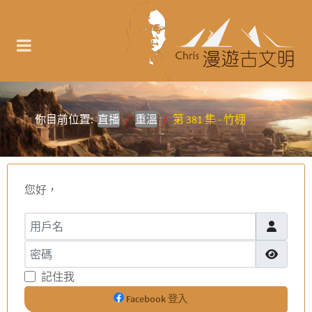
你目前位置:
直播
重溫
第 381 集 - 竹棚
您好，
用戶名
密碼
顯示密碼
記住我
Facebook 登入