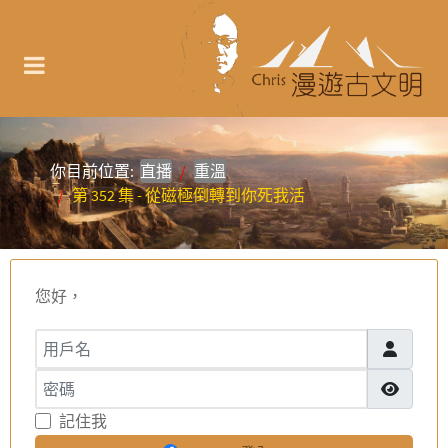
你目前位置:
直播
重溫
第 352 集 - 從磁極倒轉到你死我活
您好，
用戶名
密碼
顯示密碼
記住我