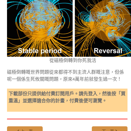
從磁極倒轉到你死我活
磁極倒轉嘅世界問題從來都得不到主流人群嘅注意，但係
呢一個係生死攸關嘅問題，原來4萬年前就發生過一次！
下載部份只提供給付費訂閱用戶。請先登入，然後按「買
重溫」並選擇適合你的計畫，付費後便可瀏覽。