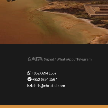
客戶服務 Signal / WhatsApp / Telegram
+852 6894 1567
+852 6894 1567
chris@christai.com