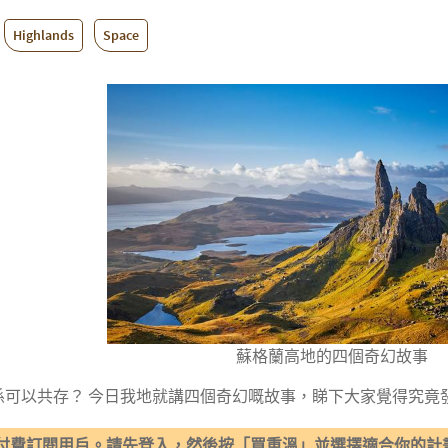
Highlands
Space
蘇格蘭高地的四個奇幻故事
係可以共存？ 今日我地就講四個奇幻嘅故事，睇下大家覺得究竟
付費訂閱用戶。請先登入，然後按「買重溫」並選擇適合你的計