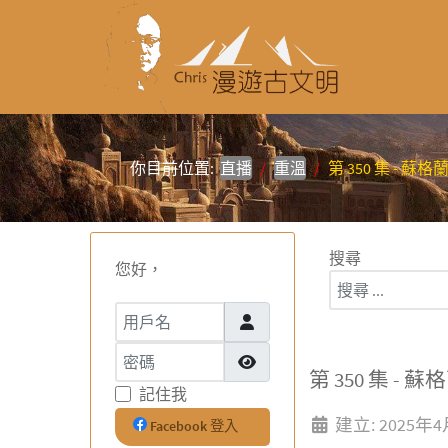
你目前位置:
直播
重溫
第 350 集 -
搜尋
您好，
用戶名
密碼
顯示密碼
第 350 集 
記住我
建立: 2025年
Facebook 登入