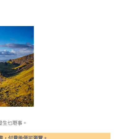
發生乜嘢事。
畫，付費後便可瀏覽。