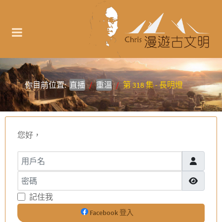
你目前位置:
直播
重溫
第 318 集 - 長明燈
您好，
用戶名
密碼
顯示密碼
記住我
Facebook 登入