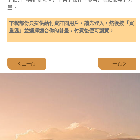
量？
下載部份只提供給付費訂閱用戶。請先登入，然後按「買
重溫」並選擇適合你的計畫，付費後便可瀏覽。
上一篇文章: 第 319 集 - 新娘木乃伊
下一篇文章: 第 
上一頁
下一頁