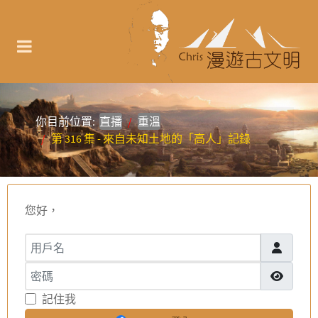
你目前位置:
直播
重溫
第 316 集 - 來自未知土地的「高人」記錄
您好，
用戶名
密碼
顯示密碼
記住我