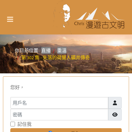
你目前位置:
直播
重溫
第 302 集 - 失落的荷蘭人礦井傳奇
您好，
用戶名
密碼
顯示密碼
記住我